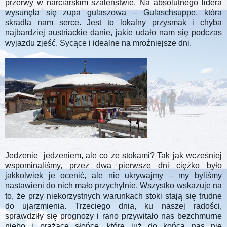
przerwy w narciarskim szaleństwie. Na absolutnego lidera
wysunęła się zupa gulaszowa – Gulaschsuppe, która
skradła nam serce. Jest to lokalny przysmak i chyba
najbardziej austriackie danie, jakie udało nam się podczas
wyjazdu zjeść. Sycące i idealne na mroźniejsze dni.
Jedzenie
jedzeniem, ale co ze stokami? Tak jak wcześniej
wspominaliśmy, przez dwa pierwsze dni ciężko było
jakkolwiek je ocenić, ale nie ukrywajmy – my byliśmy
nastawieni do nich mało przychylnie. Wszystko wskazuje na
to, że przy niekorzystnych warunkach stoki stają się trudne
do ujarzmienia. Trzeciego dnia, ku naszej radości,
sprawdziły się prognozy i rano przywitało nas bezchmurne
niebo i prażące słońce, które już do końca nas nie