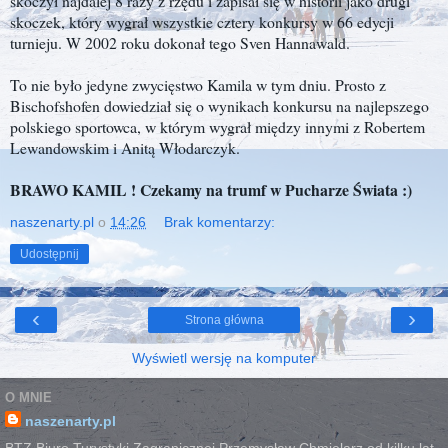
skoczył najdalej 8 razy z rzędu i zapisał się w historii jako drugi
skoczek, który wygrał wszystkie cztery konkursy w 66 edycji
turnieju. W 2002 roku dokonał tego Sven Hannawald.
To nie było jedyne zwycięstwo Kamila w tym dniu. Prosto z
Bischofshofen dowiedział się o wynikach konkursu na najlepszego
polskiego sportowca, w którym wygrał między innymi z Robertem
Lewandowskim i Anitą Włodarczyk.
BRAWO KAMIL ! Czekamy na trumf w Pucharze Świata :)
naszenarty.pl
o
14:26
Brak komentarzy:
Udostępnij
‹
›
Strona główna
Wyświetl wersję na komputer
O MNIE
naszenarty.pl