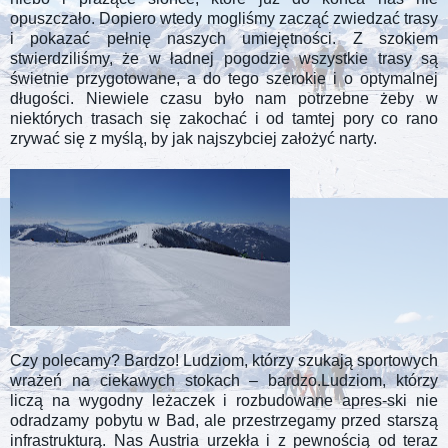
opuszczało. Dopiero wtedy mogliśmy zacząć zwiedzać trasy
i pokazać pełnię naszych umiejętności. Z szokiem
stwierdziliśmy, że w ładnej pogodzie wszystkie trasy są
świetnie przygotowane, a do tego szerokie i o optymalnej
długości. Niewiele czasu było nam potrzebne żeby w
niektórych trasach się zakochać i od tamtej pory co rano
zrywać się z myślą, by jak najszybciej założyć narty.
Czy polecamy? Bardzo! Ludziom, którzy szukają sportowych
wrażeń na ciekawych stokach – bardzo.Ludziom, którzy
liczą na wygodny leżaczek i rozbudowane apres-ski nie
odradzamy pobytu w Bad, ale przestrzegamy przed starszą
infrastrukturą. Nas Austria urzekła i z pewnością od teraz