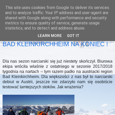
This site uses cookies from Google to deliver its services
and to analyze traffic. Your IP address and user-agent are
shared with Google along with performance and security
metrics to ensure quality of service, generate usage
statistics, and to detect and address abuse.
LEARN MORE
GOT IT
WTOREK, 29 MAJA 2018
BAD KLEINKIRCHHEIM NA KONIEC !
Dla nas sezon narciarski się już niestety skończył. Biurowa
ekipa wróciła właśnie z ostatniego w sezonie 2017/2018
tygodnia na nartach – tym razem padło na austriacki region
Bad Kleinkirchheim. Dla większości z nas był to narciarski
debiut w Austrii, jeszcze nie zdarzyło nam się osobiście
testować tamtejszych stoków. Jak wrażenia?