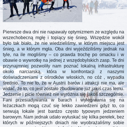
Pierwsze dwa dni nie napawały optymizmem ze względu na
wszechobecną mgłę i topiący się śnieg. Wszędzie wokół
było tak biało, że nie wiedzieliśmy, w którym miejscu jest
śnieg, a w którym mgła. Oba dni wyjeździliśmy jednak na
tyle, na ile mogliśmy – co prawda trochę po omacku i w
obawie o wywrotkę na jednej z wszędobylskich zasp. Te dni
przynajmniej pozwoliły nam poznać lokalną infrastrukturę
około narciarską, która w konfrontacji z naszymi
doświadczeniami z ośrodków włoskich, no cóż , wypadła
średnio. To nie to, że w Austrii barów i atrakcji nie ma, ale
widać, że to, co jest zostało zbudowane już jakiś czas temu.
Jedzenie i picie również nie wyróżnia się jakoś szczególnie.
Fani przesiadywania w barach i wylegiwania się na
leżaczkach mogą czuć się lekko zawiedzeni gdyż to, co
serwują lokale jest bardzo często typowym jedzeniem
barowym. Nam jednak udało wyłuskać się kilka perełek, bez
których w późniejszych dniach nie wyobrażaliśmy sobie