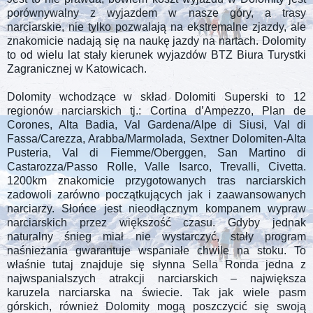
porównywalny z wyjazdem w nasze góry, a trasy
narciarskie, nie tylko pozwalają na ekstremalne zjazdy, ale
znakomicie nadają się na naukę jazdy na nartach. Dolomity
to od wielu lat stały kierunek wyjazdów BTZ Biura Turystki
Zagranicznej w Katowicach.
Dolomity wchodzące w skład Dolomiti Superski to 12
regionów narciarskich tj.: Cortina d’Ampezzo, Plan de
Corones, Alta Badia, Val Gardena/Alpe di Siusi, Val di
Fassa/Carezza, Arabba/Marmolada, Sextner Dolomiten-Alta
Pusteria, Val di Fiemme/Oberggen, San Martino di
Castarozza/Passo Rolle, Valle Isarco, Trevalli, Civetta.
1200km znakomicie przygotowanych tras narciarskich
zadowoli zarówno początkujących jak i zaawansowanych
narciarzy. Słońce jest nieodłącznym kompanem wypraw
narciarskich przez większość czasu. Gdyby jednak
naturalny śnieg miał nie wystarczyć, stały program
naśnieżania gwarantuje wspaniałe chwile na stoku. To
właśnie tutaj znajduje się słynna Sella Ronda jedna z
najwspanialszych atrakcji narciarskich – największa
karuzela narciarska na świecie. Tak jak wiele pasm
górskich, również Dolomity mogą poszczycić się swoją