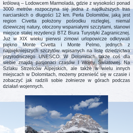
królową – Lodowcem Marmolada, gdzie z wysokości ponad
3000 metrów rozpoczyna się jedna z najdłuższych tras
narciarskich o długości 12 km. Perła Dolomitów, jaką jest
region Civetta położony pośrodku rozległej, niemal
dziewiczej natury, otoczony wspaniałymi szczytami, stanowi
miejsce stałej rezydencji BTZ Biura Turystyki Zagranicznej.
Już w XIX wieku pierwsi zimowi urlopowicze odkrywali
piękno Monte Civetta i Monte Pelmo, jednych z
najpiękniejszych szczytów wpisanych na listę dziedzictwa
przyrodniczego UNESCO. W Dolomitach także coś dla
siebie znajdą pasjonaci czasów I Wojny Światowej. Na
Szlaku Strzelców Alpejskich, ale także w wielu innych
miejscach w Dolomitach, możemy przenieść się w czasie i
zobaczyć jak radzili sobie żołnierze w górach podczas
działań wojennych.