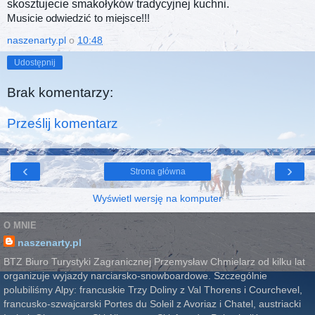
skosztujecie smakołyków tradycyjnej kuchni.
Musicie odwiedzić to miejsce!!!
naszenarty.pl
o
10:48
Udostępnij
Brak komentarzy:
Prześlij komentarz
‹
›
Strona główna
Wyświetl wersję na komputer
O MNIE
naszenarty.pl
BTZ Biuro Turystyki Zagranicznej Przemysław Chmielarz od kilku lat
organizuje wyjazdy narciarsko-snowboardowe. Szczególnie
polubiliśmy Alpy: francuskie Trzy Doliny z Val Thorens i Courchevel,
francusko-szwajcarski Portes du Soleil z Avoriaz i Chatel, austriacki