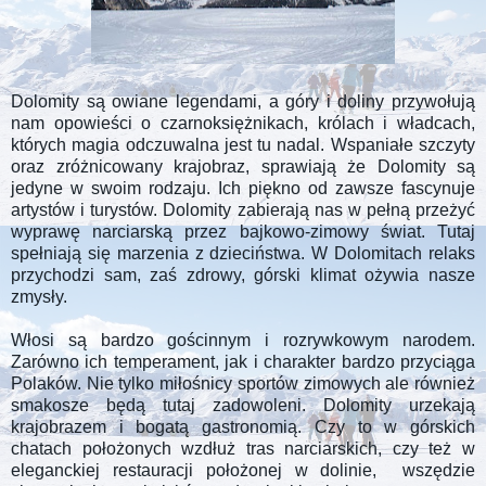
Dolomity są owiane legendami, a góry i doliny przywołują
nam opowieści o czarnoksiężnikach, królach i władcach,
których magia odczuwalna jest tu nadal. Wspaniałe szczyty
oraz zróżnicowany krajobraz, sprawiają że Dolomity są
jedyne w swoim rodzaju. Ich piękno od zawsze fascynuje
artystów i turystów. Dolomity zabierają nas w pełną przeżyć
wyprawę narciarską przez bajkowo-zimowy świat. Tutaj
spełniają się marzenia z dzieciństwa. W Dolomitach relaks
przychodzi sam, zaś zdrowy, górski klimat ożywia nasze
zmysły.
Włosi są bardzo gościnnym i rozrywkowym narodem.
Zarówno ich temperament, jak i charakter bardzo przyciąga
Polaków. Nie tylko miłośnicy sportów zimowych ale również
smakosze będą tutaj zadowoleni. Dolomity urzekają
krajobrazem i bogatą gastronomią. Czy to w górskich
chatach położonych wzdłuż tras narciarskich, czy też w
eleganckiej restauracji położonej w dolinie, wszędzie