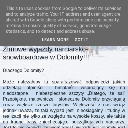
This site uses cookies from Google to deliver its services
and to analyze traffic. Your IP address and user-agent are
shared with Google along with performance and security
metrics to ensure quality of service, generate usage
statistics, and to detect and address abuse.
LEARN MORE
GOT IT
PIĄTEK, 6 LISTOPADA 2015
Zimowe wyjazdy narciarsko-
snowboardowe w Dolomity!!!
Dlaczego Dolomity?
Może należałoby tu sparafrazować odpowiedzi jakich
udzielają alpiniści i himalaiści wspinający się na
niedostępne i niebezpieczne szczyty „Dlatego, że są!”
Przepiękne, malownicze i słoneczne Dolomity przyciągają
coraz większe rzesze turystów. Większość z nas wciąż
jednak uważa, że taki wyjazd jest nieosiągalny i trudny w
realizacji nie tylko ze względu na wysokie koszty, ale także
na trudne trasy zniechęcające początkujących narciarzy.
Jest to nie prawda, bowiem koszt wyjazdu w Dolomity jest