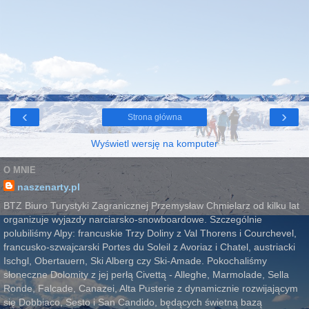
‹
›
Strona główna
Wyświetl wersję na komputer
O MNIE
naszenarty.pl
BTZ Biuro Turystyki Zagranicznej Przemysław Chmielarz od kilku lat
organizuje wyjazdy narciarsko-snowboardowe. Szczególnie
polubiliśmy Alpy: francuskie Trzy Doliny z Val Thorens i Courchevel,
francusko-szwajcarski Portes du Soleil z Avoriaz i Chatel, austriacki
Ischgl, Obertauern, Ski Alberg czy Ski-Amade. Pokochaliśmy
słoneczne Dolomity z jej perłą Civettą - Alleghe, Marmolade, Sella
Ronde, Falcade, Canazei, Alta Pusterie z dynamicznie rozwijającym
się Dobbiaco, Sesto i San Candido, będących świetną bazą