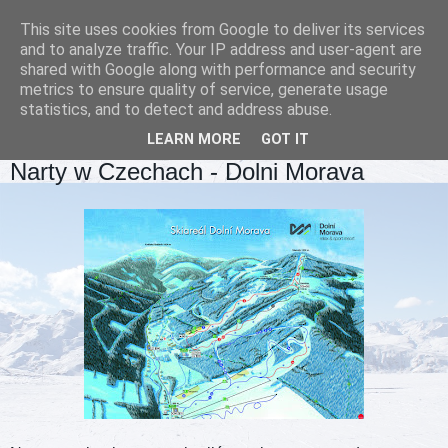
This site uses cookies from Google to deliver its services
and to analyze traffic. Your IP address and user-agent are
shared with Google along with performance and security
metrics to ensure quality of service, generate usage
statistics, and to detect and address abuse.
LEARN MORE
GOT IT
CZWARTEK, 17 MARCA 2016
Narty w Czechach - Dolni Morava