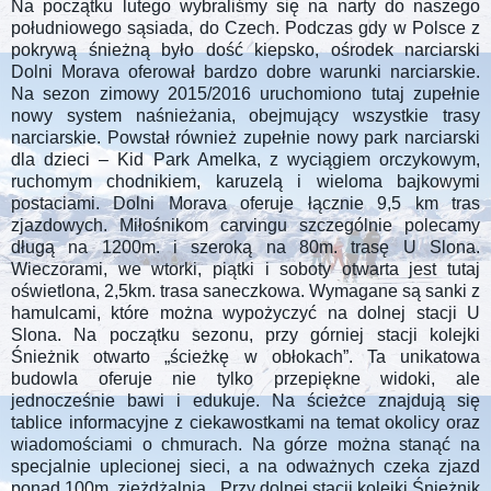
Na początku lutego wybraliśmy się na narty do naszego
południowego sąsiada, do Czech. Podczas gdy w Polsce z
pokrywą śnieżną było dość kiepsko, ośrodek narciarski
Dolni Morava oferował bardzo dobre warunki narciarskie.
Na sezon zimowy 2015/2016 uruchomiono tutaj zupełnie
nowy system naśnieżania, obejmujący wszystkie trasy
narciarskie. Powstał również zupełnie nowy park narciarski
dla dzieci – Kid Park Amelka, z wyciągiem orczykowym,
ruchomym chodnikiem, karuzelą i wieloma bajkowymi
postaciami. Dolni Morava oferuje łącznie 9,5 km tras
zjazdowych. Miłośnikom carvingu szczególnie polecamy
długą na 1200m. i szeroką na 80m. trasę U Slona.
Wieczorami, we wtorki, piątki i soboty otwarta jest tutaj
oświetlona, 2,5km. trasa saneczkowa. Wymagane są sanki z
hamulcami, które można wypożyczyć na dolnej stacji U
Slona. Na początku sezonu, przy górniej stacji kolejki
Śnieżnik otwarto „ścieżkę w obłokach”. Ta unikatowa
budowla oferuje nie tylko przepiękne widoki, ale
jednocześnie bawi i edukuje. Na ścieżce znajdują się
tablice informacyjne z ciekawostkami na temat okolicy oraz
wiadomościami o chmurach. Na górze można stanąć na
specjalnie uplecionej sieci, a na odważnych czeka zjazd
ponad 100m. zjeżdżalnią. Przy dolnej stacji kolejki Śnieżnik