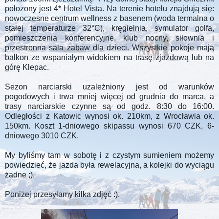
położony jest 4* Hotel Vista. Na terenie hotelu znajdują się:
nowoczesne centrum wellness z basenem (woda termalna o
stałej temperaturze 32°C), kręgielnia, symulator golfa,
pomieszczenia konferencyjne, klub nocny, siłownia i
przestronna sala zabaw dla dzieci. Wszystkie pokoje mają
balkon ze wspaniałym widokiem na trasę zjazdową lub na
górę Klepac.
Sezon narciarski uzależniony jest od warunków
pogodowych i trwa mniej więcej od grudnia do marca, a
trasy narciarskie czynne są od godz. 8:30 do 16:00.
Odległości z Katowic wynosi ok. 210km, z Wrocławia ok.
150km. Koszt 1-dniowego skipassu wynosi 670 CZK, 6-
dniowego 3010 CZK.
My byliśmy tam w sobotę i z czystym sumieniem możemy
powiedzieć, że jazda była rewelacyjna, a kolejki do wyciągu
żadne ;).
Poniżej przesyłamy kilka zdjęć :).